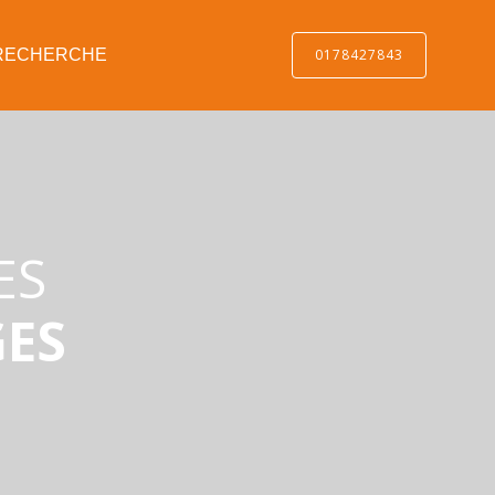
0178427843
RECHERCHE
ES
GES