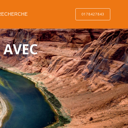
0178427843
RECHERCHE
 AVEC