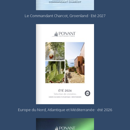
Le Commandant Charcot, Groenland · Eté 2027
Europe du Nord, Atlantique et Méditerranée · été 2026