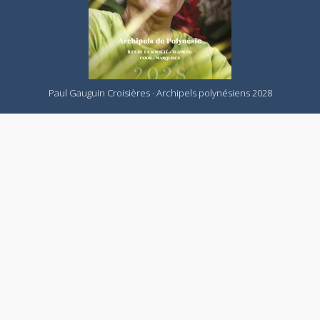
Paul Gauguin Croisières · Archipels polynésiens 2028